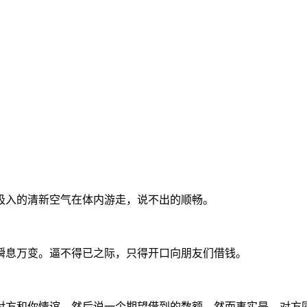
吸入的清新空气在体内游走，说不出的顺畅。
瞬息万变。逼不得已之际，只得开口向朋友们借钱。
对方和你情谊，然后说一个期望借到的数额。然而事实是，对方