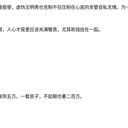
钱驱使，虚伪文明再也克制不住压制在心底的贪婪自私无情。为
得，人心才是更应该充满敬畏，尤其和钱挂在一起。
涨到五万。一套房子，不起眼也要二百万。