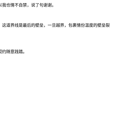
以我也情不自禁，说了句谢谢。
，这道界线是最后的壁垒，一旦越界，包裹情份温度的壁垒裂
契约随意践踏。