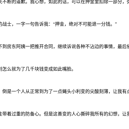
失不断的道歉。我心想，如此的话，可以在押金里扣除一部分，
战士，一字一句告诉我：“押金，绝对不可能退一分钱。”
不到房东阿姨一把推开合同，继续诉说各种不沾边的事情，最后
刻怎么就为了几千块钱变成如此嘴脸。
，倒是一个人从正常到为了一点蝇头小利变的尖酸刻薄，让我有
往带着过重的防备心。但是这善变的人心撕碎我所有的幻想，让