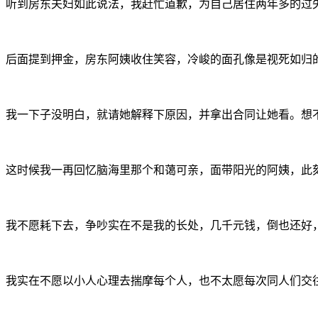
听到房东夫妇如此说法，我赶忙道歉，为自己居住两年多的过
后面提到押金，房东阿姨收住笑容，冷峻的面孔像是视死如归的
我一下子没明白，就请她解释下原因，并拿出合同让她看。想
这时候我一再回忆脑海里那个和蔼可亲，面带阳光的阿姨，此
我不愿耗下去，争吵实在不是我的长处，几千元钱，倒也还好
我实在不愿以小人心理去揣摩每个人，也不太愿每次同人们交