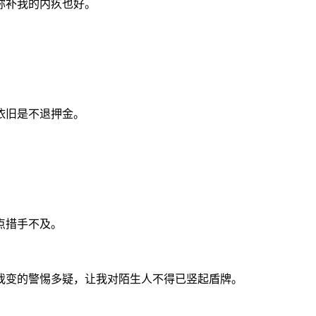
弥补我的内疚也好。
依旧是不退押金。
点措手不及。
我变的警惕多疑，让我对陌生人不得已竖起盾牌。