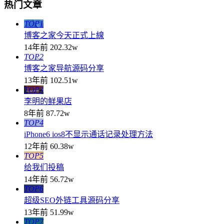
热门文章
TOP1
博客之家今天正式上線
14年前
202.32w
TOP2
博客之家导航源码分享
13年前
102.51w
TOP3
李明的鲜果店
8年前
87.72w
TOP4
iPhone6 ios8不显示通话记录处理方法
12年前
60.38w
TOP5
给我们投稿
14年前
56.72w
TOP6
超级SEO外链工具源码分享
13年前
51.99w
TOP7