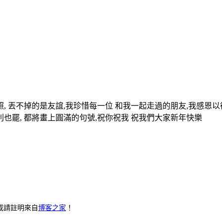
照, 丟不掉的是友誼,我珍惜每一位 和我一起走過的朋友,我感恩
利也罷, 都將畫上圓滿的句號,祝你祝我 祝我們大家新年快樂
載請註明來自
博客之家
！