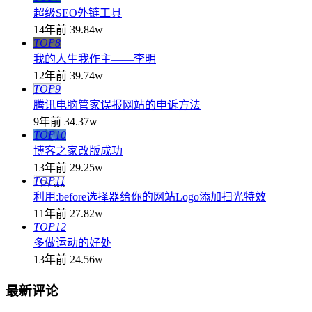
超级SEO外链工具
14年前
39.84w
TOP8
我的人生我作主——李明
12年前
39.74w
TOP9
腾讯电脑管家误报网站的申诉方法
9年前
34.37w
TOP10
博客之家改版成功
13年前
29.25w
TOP11
利用:before选择器给你的网站Logo添加扫光特效
11年前
27.82w
TOP12
多做运动的好处
13年前
24.56w
最新评论