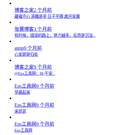
博客之家
2 个月前
藏福守心,遠離是非,日子平穩,歲月安康
张赛博客
3 个月前
有时候，错误的路上，努力越多，反而是沉没...
atmp
9 个月前
心安即是归处
博客之家
9 个月前
@Eps工具网：Hi,午安...
Eps工具网
9 个月前
早晨起来
Eps工具网
9 个月前
来逛逛
Eps工具网
9 个月前
Eps工具网