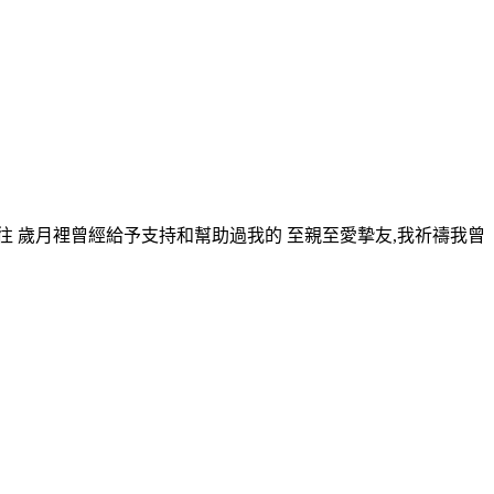
以往 歲月裡曾經給予支持和幫助過我的 至親至愛摯友,我祈禱我曾