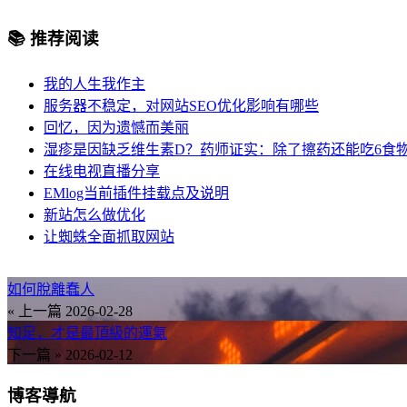
📚 推荐阅读
我的人生我作主
服务器不稳定，对网站SEO优化影响有哪些
回忆，因为遗憾而美丽
湿疹是因缺乏维生素D？药师证实：除了擦药还能吃6食
在线电视直播分享
EMlog当前插件挂载点及说明
新站怎么做优化
让蜘蛛全面抓取网站
如何脫離蠢人
« 上一篇
2026-02-28
知足，才是最頂級的運氣
下一篇 »
2026-02-12
博客導航