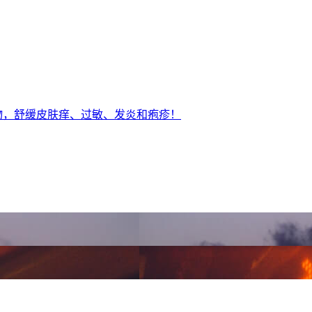
物，舒缓皮肤痒、过敏、发炎和疱疹！