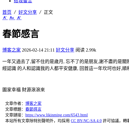
给我留言
首页
好文分享
正文
春節感言
博客之家
2026-02-14 21:11
好文分享
阅读 2.99k
一年又過去了,留不住的是歲月, 忘不了的是朋友,謝不盡的是關
經認識 的人和認識我的人都平安健康, 回首這一年坎坷也好,順
圖家幸福 財源滾滾來
文章作者：
博客之家
文章標題：
春節感言
文章鏈接：
https://www.likinming.com/6543.html
本站所有文章除特別聲明外，均採用
CC BY-NC-SA 4.0
許可協議，轉