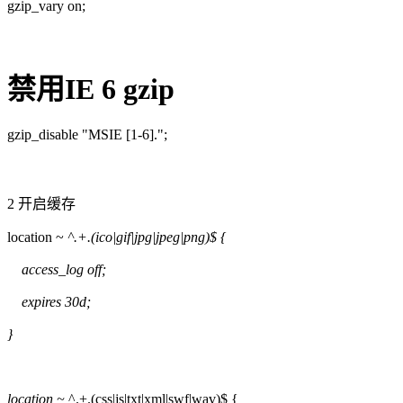
gzip_vary on;
禁用IE 6 gzip
gzip_disable "MSIE [1-6].";
2 开启缓存
location ~
^.+.(ico|gif|jpg|jpeg|png)$ {
access_log off;
expires 30d;
}
location ~
^.+.(css|js|txt|xml|swf|wav)$ {