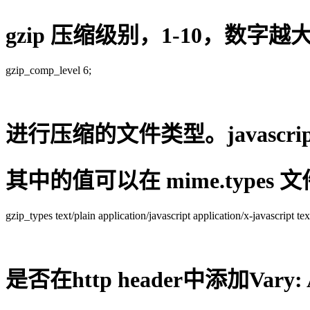
gzip 压缩级别，1-10，数
gzip_comp_level 6;
进行压缩的文件类型。javascr
其中的值可以在 mime.types
gzip_types text/plain application/javascript application/x-javascript t
是否在http header中添加Vary: