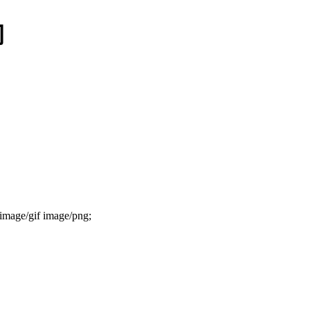
间
g image/gif image/png;