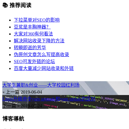
📚 推荐阅读
下拉菜单对SEO的影响
豆浆是丰胸神器？
大家对360有何看法
解决网站收录下降的方法
转瞬即逝的芳华
伪原创文章怎么写提高收录
SEO可发外链的论坛
百度大量减少网站收录和外链
大学生兼职&创业——大学校园红利场
« 上一篇
2019-06-04
Linux升级命令yum upgrade和yum update的区别
下一篇 »
2019-05-24
博客導航