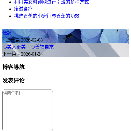
利用美女时钟网进行引流的多种方式
痱滋食疗
挑选香蕉的小窍门与香蕉的功效
低調
« 上一篇
2026-02-08
心美人更美，心善福自來
下一篇 »
2026-01-24
博客導航
发表评论