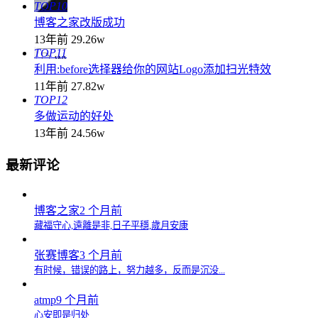
TOP10
博客之家改版成功
13年前
29.26w
TOP11
利用:before选择器给你的网站Logo添加扫光特效
11年前
27.82w
TOP12
多做运动的好处
13年前
24.56w
最新评论
博客之家
2 个月前
藏福守心,遠離是非,日子平穩,歲月安康
张赛博客
3 个月前
有时候，错误的路上，努力越多，反而是沉没...
atmp
9 个月前
心安即是归处