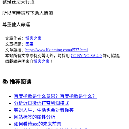
就是在逆天行道
所以有時請放下助人情節
尊重他人命運
文章作者：
博客之家
文章標題：
因果
文章鏈接：
https://www.likinming.com/6537.html
本站所有文章除特別聲明外，均採用
CC BY-NC-SA 4.0
許可協議，
轉載請註明來自
博客之家
！
📚 推荐阅读
百度指数是什么意思？百度指数是什么？
分析近日微信打赏利润模式
笑对人生，生活也会对着你笑
网站标签的属性分析
如何看待seo的未来前景