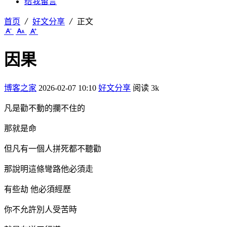
给我留言
首页
好文分享
正文
因果
博客之家
2026-02-07 10:10
好文分享
阅读 3k
凡是勸不動的攔不住的
那就是命
但凡有一個人拼死都不聽勸
那說明這條彎路他必須走
有些劫 他必須經歷
你不允許別人受苦時