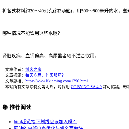
将各式材料约30～40公克(约2汤匙)，用500～800毫升
哪种情况不能饮用这些水呢？
肾脏疾病、血钾偏高、高尿酸者较不适合饮用。
文章作者：
博客之家
文章標題：
每天吃豆，何须服药？
文章鏈接：
https://www.likinming.com/1296.html
本站所有文章除特別聲明外，均採用
CC BY-NC-SA 4.0
許可協議，轉
📚 推荐阅读
html超链接下划线应该加入吗？
网站的内部自身优化与排名要做好