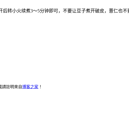
的水，煮开后转小火续煮3～5分钟即可，不要让豆子煮开破皮，薏仁
載請註明來自
博客之家
！