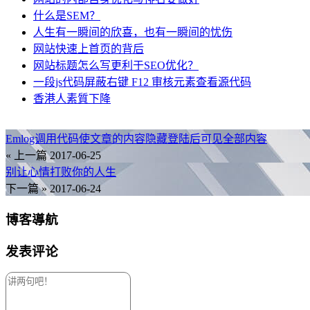
什么是SEM？
人生有一瞬间的欣喜，也有一瞬间的忧伤
网站快速上首页的背后
网站标题怎么写更利于SEO优化？
一段js代码屏蔽右键 F12 审核元素查看源代码
香港人素質下降
Emlog调用代码使文章的内容隐藏登陆后可见全部内容
« 上一篇
2017-06-25
别让心情打败你的人生
下一篇 »
2017-06-24
博客導航
发表评论