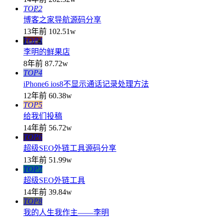
TOP2
博客之家导航源码分享
13年前
102.51w
TOP3
李明的鲜果店
8年前
87.72w
TOP4
iPhone6 ios8不显示通话记录处理方法
12年前
60.38w
TOP5
给我们投稿
14年前
56.72w
TOP6
超级SEO外链工具源码分享
13年前
51.99w
TOP7
超级SEO外链工具
14年前
39.84w
TOP8
我的人生我作主——李明