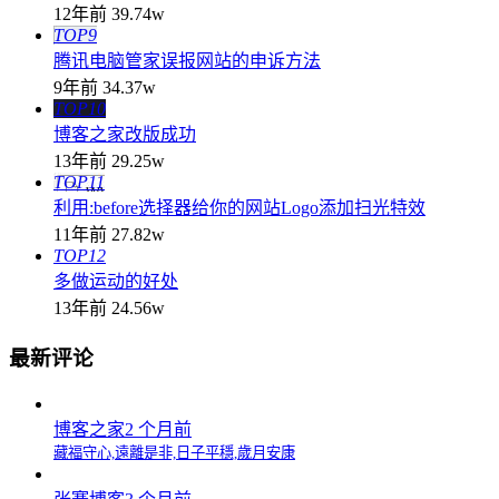
12年前
39.74w
TOP9
腾讯电脑管家误报网站的申诉方法
9年前
34.37w
TOP10
博客之家改版成功
13年前
29.25w
TOP11
利用:before选择器给你的网站Logo添加扫光特效
11年前
27.82w
TOP12
多做运动的好处
13年前
24.56w
最新评论
博客之家
2 个月前
藏福守心,遠離是非,日子平穩,歲月安康