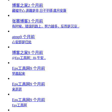
博客之家
2 个月前
藏福守心,遠離是非,日子平穩,歲月安康
张赛博客
3 个月前
有时候，错误的路上，努力越多，反而是沉没...
atmp
9 个月前
心安即是归处
博客之家
9 个月前
@Eps工具网：Hi,午安...
Eps工具网
9 个月前
早晨起来
Eps工具网
9 个月前
来逛逛
Eps工具网
9 个月前
Eps工具网