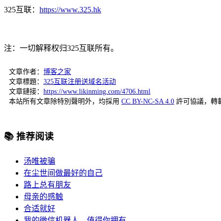
325互联：
https://www.325.hk
注：一切解释权归325互联所有。
文章作者：
博客之家
文章標題：
325互联注册送域名活动
文章鏈接：
https://www.likinming.com/4706.html
本站所有文章除特別聲明外，均採用
CC BY-NC-SA 4.0
許可協議，轉
📚 推荐阅读
汤唯被骗
在尘世间做最好的自己
路上总有朋友
母亲的感触
合适就好
我的微信机器人，值得你拥有