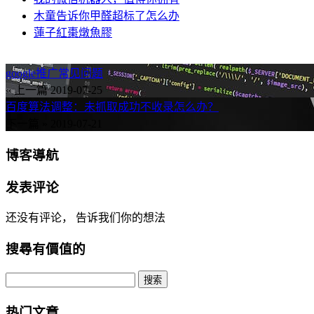
木童告诉你甲醛超标了怎么办
蓮子紅棗燉魚膠
google推广常见问题
« 上一篇
2019-07-25
百度算法调整：未抓取成功不收录怎么办？
下一篇 »
2019-07-21
博客導航
发表评论
还没有评论， 告诉我们你的想法
搜尋有價值的
热门文章