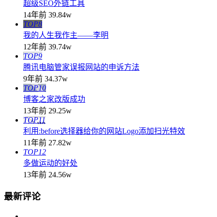
超级SEO外链工具
14年前
39.84w
TOP8
我的人生我作主——李明
12年前
39.74w
TOP9
腾讯电脑管家误报网站的申诉方法
9年前
34.37w
TOP10
博客之家改版成功
13年前
29.25w
TOP11
利用:before选择器给你的网站Logo添加扫光特效
11年前
27.82w
TOP12
多做运动的好处
13年前
24.56w
最新评论