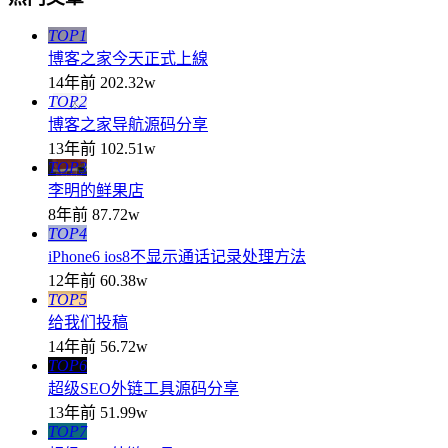
TOP1
博客之家今天正式上線
14年前
202.32w
TOP2
博客之家导航源码分享
13年前
102.51w
TOP3
李明的鲜果店
8年前
87.72w
TOP4
iPhone6 ios8不显示通话记录处理方法
12年前
60.38w
TOP5
给我们投稿
14年前
56.72w
TOP6
超级SEO外链工具源码分享
13年前
51.99w
TOP7