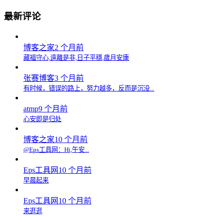
最新评论
博客之家
2 个月前
藏福守心,遠離是非,日子平穩,歲月安康
张赛博客
3 个月前
有时候，错误的路上，努力越多，反而是沉没...
atmp
9 个月前
心安即是归处
博客之家
10 个月前
@Eps工具网：Hi,午安...
Eps工具网
10 个月前
早晨起来
Eps工具网
10 个月前
来逛逛