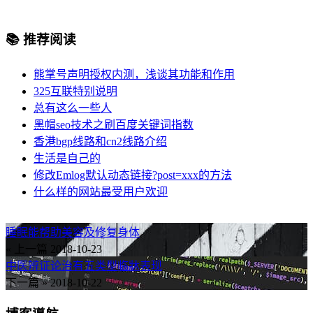
📚 推荐阅读
熊掌号声明授权内测，浅谈其功能和作用
325互联特别说明
总有这么一些人
黑帽seo技术之刷百度关键词指数
香港bgp线路和cn2线路介绍
生活是自己的
修改Emlog默认动态链接?post=xxx的方法
什么样的网站最受用户欢迎
睡眠能帮助美容及修复身体
« 上一篇
2018-10-23
中医辨证论治有五类型临牀表现
下一篇 »
2018-10-22