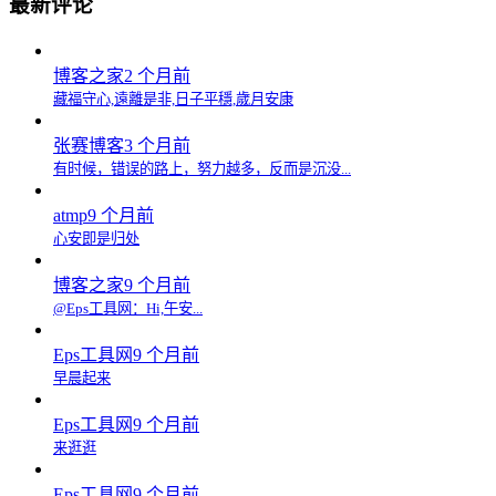
最新评论
博客之家
2 个月前
藏福守心,遠離是非,日子平穩,歲月安康
张赛博客
3 个月前
有时候，错误的路上，努力越多，反而是沉没...
atmp
9 个月前
心安即是归处
博客之家
9 个月前
@Eps工具网：Hi,午安...
Eps工具网
9 个月前
早晨起来
Eps工具网
9 个月前
来逛逛
Eps工具网
9 个月前