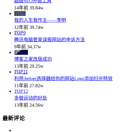
超级SEO外链工具
14年前
39.84w
TOP8
我的人生我作主——李明
12年前
39.74w
TOP9
腾讯电脑管家误报网站的申诉方法
9年前
34.37w
TOP10
博客之家改版成功
13年前
29.25w
TOP11
利用:before选择器给你的网站Logo添加扫光特效
11年前
27.82w
TOP12
多做运动的好处
13年前
24.56w
最新评论