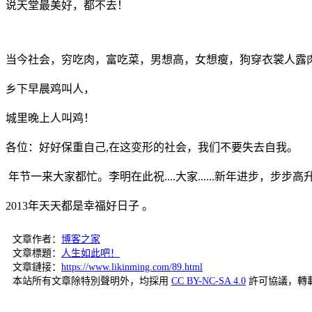
说天堂最美好，都不去！
当今社会，穷吃肉，富吃菜，男想高，女想瘦，狗穿衣裳人露
乡下早晨鸡叫人，
城里晚上人叫鸡！
各位：好好保重自己,在这变形的社会，我们不要失去自我。
年节一来大家都忙。李明在此祝....大家......新年进步，步
2013年天天都是幸福好日子 。
文章作者：
博客之家
文章標題：
人生如此吧！
文章鏈接：
https://www.likinming.com/89.html
本站所有文章除特別聲明外，均採用
CC BY-NC-SA 4.0
許可協議，轉