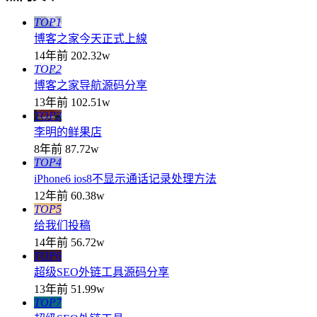
TOP1
博客之家今天正式上線
14年前
202.32w
TOP2
博客之家导航源码分享
13年前
102.51w
TOP3
李明的鲜果店
8年前
87.72w
TOP4
iPhone6 ios8不显示通话记录处理方法
12年前
60.38w
TOP5
给我们投稿
14年前
56.72w
TOP6
超级SEO外链工具源码分享
13年前
51.99w
TOP7