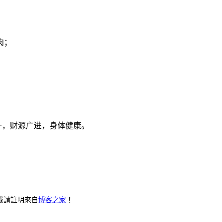
肉；
步高升，财源广进，身体健康。
載請註明來自
博客之家
！