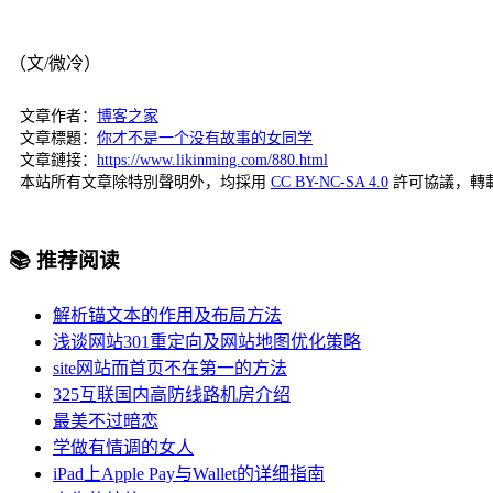
（文/微冷）
文章作者：
博客之家
文章標題：
你才不是一个没有故事的女同学
文章鏈接：
https://www.likinming.com/880.html
本站所有文章除特別聲明外，均採用
CC BY-NC-SA 4.0
許可協議，轉
📚 推荐阅读
解析锚文本的作用及布局方法
浅谈网站301重定向及网站地图优化策略
site网站而首页不在第一的方法
325互联国内高防线路机房介绍
最美不过暗恋
学做有情调的女人
iPad上Apple Pay与Wallet的详细指南