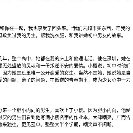
和你在一起，我也享受了回头率。”我们去超市买东西，连我的
但欺负过我的男生，帮我洗衣服，和我讲她初中男友的故事。
几年，整个高中，她都在我的床上和他通电话。他在深圳，她在
颗无处盛放的灵魂和一份叛逆不安的爱情。小樱说，初中时他们
，因为她是班里唯一公开恋爱的女生。当然不是她，她说她是自
爱的问题，亲子的问题，在叛逆的青春期里，成为少女心中一刀
分来一个胆小内向的男生，喜欢上了小樱。因为胆小内向，他倒
讨厌的男生们看到他写满小樱名字的作业本，大肆嘲笑，广而告
独来独往，更见孤单。整整大半个学期，嘲笑声不间断。