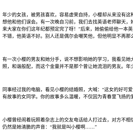
年少的女孩，被男孩喜欢，容易虚荣自持，小樱却从来没有这
想他和他们误会。有一次晚自习前，我们去找英语老师聊天，
来大家在你们这年纪都预定完了呀！”后来，她偷偷给他一本
不错，他英语不好。别人还是偶尔会嘲笑他，但他明显不再那
有一次小樱的男友和她分手，说不想影响她的学习，我看见她
照，和谐般配，而这个金童并不是那个曾让她流泪的男友。年
同事经过我的电脑，看见小樱的结婚照，大喊：“这女的好可
有故事的女同学。你的故事多么温暖，不仅因为青春里飞扬的
小樱曾经闹着玩照着杂志上的交友电话给人打过去，对方不相
仍然是她清脆的声音：“我就是叫小樱啊……”