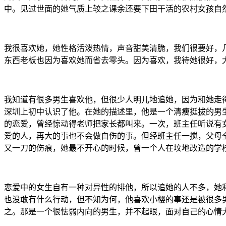
中。见过世面的她气质上较之课余还要下田干活的农村女孩自
我很喜欢她，她性格活泼热情，声音甜美清脆，我们很要好，
东西老板也因为喜欢她而省去零头。因为喜欢，我待她很好，
我知道有很多男生喜欢他，但很少人明儿地追她，因为和她走
深圳上初中认识了他。在她的描述里，他是一个清瘦挺拔的男
的恋爱，曾经惊动得老师把家长都叫来。一次，班主任听说有
爱的人，再大的事也不会做自伤的事。但经班主任一搅，父母
又一刀的伤痕，她最不开心的时候，曾一个人在坟地改造的学
恋爱中的女生自有一种对异性的排他，所以追她的人不多，她
也没敢有什么行动，但不知为何，他喜欢小樱的事还是被很多
之。那是一个很怯弱内向的男生，并不起眼，面对自己的心情