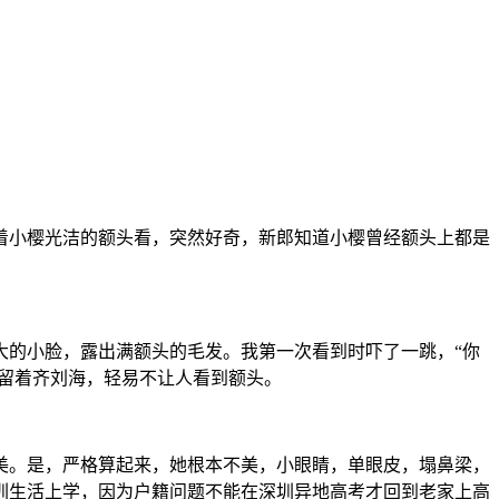
着小樱光洁的额头看，突然好奇，新郎知道小樱曾经额头上都是
大的小脸，露出满额头的毛发。我第一次看到时吓了一跳，“你
时留着齐刘海，轻易不让人看到额头。
美。是，严格算起来，她根本不美，小眼睛，单眼皮，塌鼻梁，
圳生活上学，因为户籍问题不能在深圳异地高考才回到老家上高