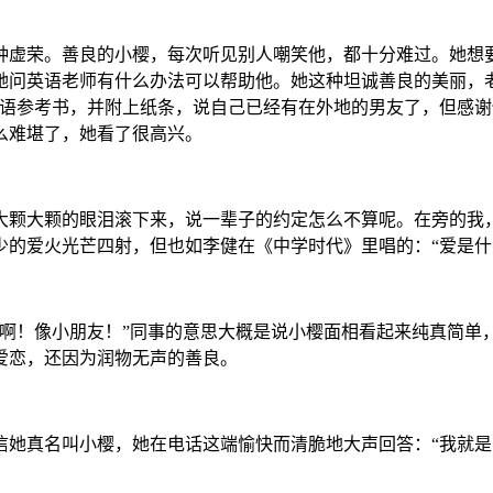
种虚荣。善良的小樱，每次听见别人嘲笑他，都十分难过。她想
她问英语老师有什么办法可以帮助他。她这种坦诚善良的美丽，
英语参考书，并附上纸条，说自己已经有在外地的男友了，但感
么难堪了，她看了很高兴。
大颗大颗的眼泪滚下来，说一辈子的约定怎么不算呢。在旁的我
少的爱火光芒四射，但也如李健在《中学时代》里唱的：“爱是什
爱啊！像小朋友！”同事的意思大概是说小樱面相看起来纯真简单
爱恋，还因为润物无声的善良。
信她真名叫小樱，她在电话这端愉快而清脆地大声回答：“我就是