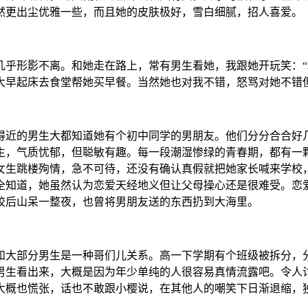
然更出尘优雅一些，而且她的皮肤极好，雪白细腻，招人喜爱。
几乎形影不离。和她走在路上，常有男生看她，我跟她开玩笑：“
大早起床去食堂帮她买早餐。当然她也对我不错，怒骂对她不错
得近的男生大都知道她有个初中同学的男朋友。他们分分合合好
生，气质忧郁，但聪敏有趣。每一段潮湿惨绿的青春期，都有一
女生跳楼殉情，急不可待，还没有确认真假就把她家长喊来学校
全知道，她虽然认为恋爱天经地义但让父母操心还是很难受。恋
校后山呆一整夜，也曾将男朋友送的东西扔到大海里。
和大部分男生是一种哥们儿关系。高一下学期有个班级被拆分，
男生看出来，大概是因为年少单纯的人很容易真情流露吧。令人
大概也慌张，话也不敢跟小樱说，在其他人的嘲笑下日渐退缩，