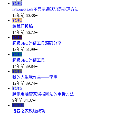
TOP4
iPhone6 ios8不显示通话记录处理方法
12年前
60.38w
TOP5
给我们投稿
14年前
56.72w
TOP6
超级SEO外链工具源码分享
13年前
51.99w
TOP7
超级SEO外链工具
14年前
39.84w
TOP8
我的人生我作主——李明
12年前
39.74w
TOP9
腾讯电脑管家误报网站的申诉方法
9年前
34.37w
TOP10
博客之家改版成功