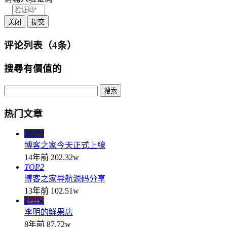
关闭
提交
评论列表（4条）
搜尋有價值的
热门文章
TOP1
博客之家今天正式上線
14年前
202.32w
TOP2
博客之家导航源码分享
13年前
102.51w
TOP3
李明的鲜果店
8年前
87.72w