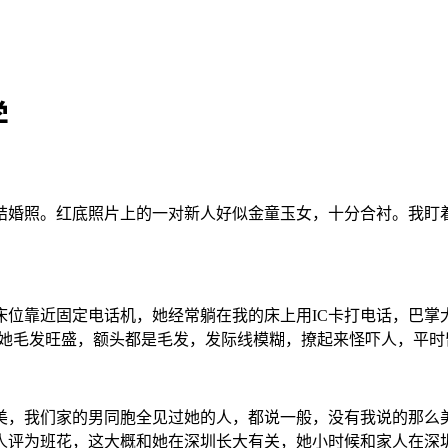
学
结婚照。红底照片上的一对新人好似金童玉女，十分合衬。我盯
位靠近固定电话机，她经常躺在我的床上用IC卡打电话，巴掌
来她毛发旺盛，额头都是毛发，发际线模糊，撩起来怪吓人，平
美，我们家的男同胞全见过她的人，都说一般，没有我说的那么
人评为班花，这大概和她在深圳长大有关，她小时候和家人在深