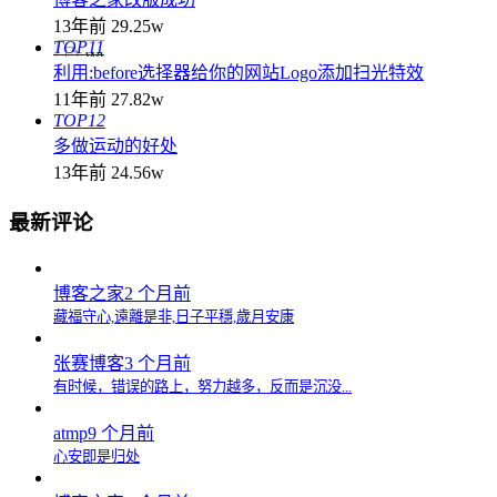
13年前
29.25w
TOP11
利用:before选择器给你的网站Logo添加扫光特效
11年前
27.82w
TOP12
多做运动的好处
13年前
24.56w
最新评论
博客之家
2 个月前
藏福守心,遠離是非,日子平穩,歲月安康
张赛博客
3 个月前
有时候，错误的路上，努力越多，反而是沉没...
atmp
9 个月前
心安即是归处