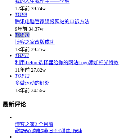
我的人生我作主——李明
12年前
39.74w
TOP9
腾讯电脑管家误报网站的申诉方法
9年前
34.37w
TOP10
博客之家改版成功
13年前
29.25w
TOP11
利用:before选择器给你的网站Logo添加扫光特效
11年前
27.82w
TOP12
多做运动的好处
13年前
24.56w
最新评论
博客之家
2 个月前
藏福守心,遠離是非,日子平穩,歲月安康