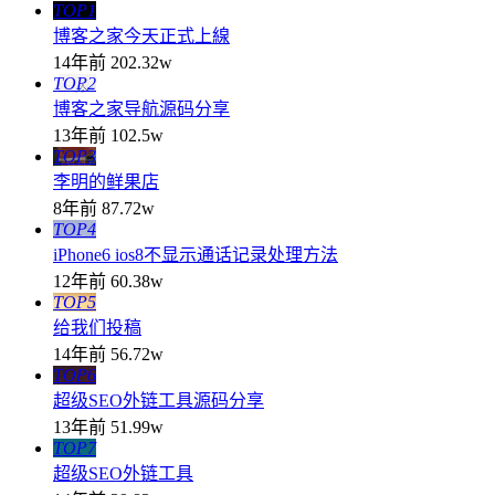
TOP1
博客之家今天正式上線
14年前
202.32w
TOP2
博客之家导航源码分享
13年前
102.5w
TOP3
李明的鲜果店
8年前
87.72w
TOP4
iPhone6 ios8不显示通话记录处理方法
12年前
60.38w
TOP5
给我们投稿
14年前
56.72w
TOP6
超级SEO外链工具源码分享
13年前
51.99w
TOP7
超级SEO外链工具