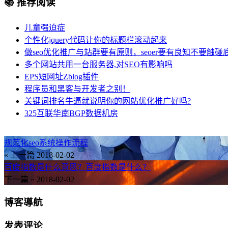
📚 推荐阅读
儿童强迫症
个性化jquery代码让你的标题栏滚动起来
做seo优化推广与站群要有原则，seoer要有良知不要触碰
多个网站共用一台服务器,对SEO有影响吗
EPS短网址Zblog插件
程序员和黑客与开发者之别！
关键词排名牛逼就说明你的网站优化推广好吗?
325互联华南BGP数据机房
规范化seo系统操作流程
« 上一篇
2018-02-02
百度指数是什么意思？百度指数是什么？
下一篇 »
2018-02-02
博客導航
发表评论