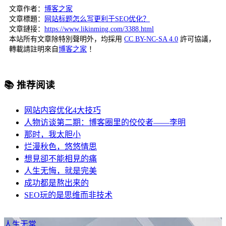
文章作者：
博客之家
文章標題：
网站标题怎么写更利于SEO优化？
文章鏈接：
https://www.likinming.com/3388.html
本站所有文章除特別聲明外，均採用
CC BY-NC-SA 4.0
許可協議，
轉載請註明來自
博客之家
！
📚 推荐阅读
网站内容优化4大技巧
人物访谈第二期：博客圈里的佼佼者——李明
那时，我太胆小
烂漫秋色，悠悠情思
想見卻不能相見的痛
人生无悔，就是完美
成功都是熬出来的
SEO玩的是思维而非技术
人生无常