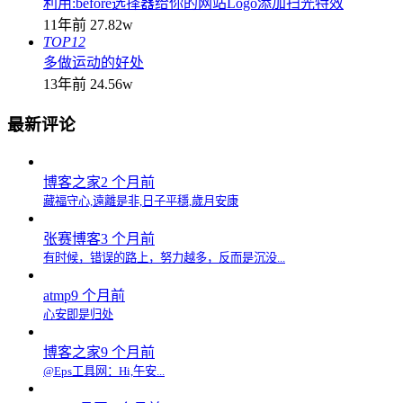
利用:before选择器给你的网站Logo添加扫光特效
11年前
27.82w
TOP12
多做运动的好处
13年前
24.56w
最新评论
博客之家
2 个月前
藏福守心,遠離是非,日子平穩,歲月安康
张赛博客
3 个月前
有时候，错误的路上，努力越多，反而是沉没...
atmp
9 个月前
心安即是归处
博客之家
9 个月前
@Eps工具网：Hi,午安...