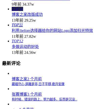
9年前
34.37w
TOP10
博客之家改版成功
13年前
29.25w
TOP11
利用:before选择器给你的网站Logo添加扫光特效
11年前
27.82w
TOP12
多做运动的好处
13年前
24.56w
最新评论
博客之家
2 个月前
藏福守心,遠離是非,日子平穩,歲月安康
张赛博客
3 个月前
有时候，错误的路上，努力越多，反而是沉没...