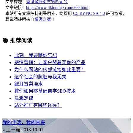
文章標題：
香港政府对贫穷的定义
文章鏈接：
https://www.likinming.com/200.html
本站所有文章除特別聲明外，均採用
CC BY-NC-SA 4.0
許可協議，
轉載請註明來自
博客之家
！
📚 推荐阅读
此刻，我要將你忘記
感情营销：让客户哭着买你的产品
为什么网站的内部链接如此重要？
这个社会的肮脏与我无关
銀耳雪梨湯水
教你如何零基础自学SEO技术
烏鴉定律
站外推广有哪些途径？
我的生活，我的未来
« 上一篇
2013-10-01