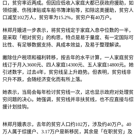
口，贫穷率近两成。但因应低收入家庭大都已获政府援助，如
领综援、伤残津贴或车船书簿津贴等，扣除这类援助，贫穷人
口减至102万人，贫穷率为15.2%，贫穷户有40万户。
林郑月娥进一步表示，将贫穷线定于家庭入息中位数的一半，
是采取「相对贫穷」的构思，特点是易于量度、有一定国际可
比性、有足够数据支持、具成本效益，及易于整理解读。
撇除住户税项和福利转移，按去年的水平计算，一人家庭贫穷
线订于月入3600元、四人家庭14300元、五人家庭14800元。她
引述数字，过去4年，贫穷线呈上升趋势。但表明，贫穷线非
只升不跌，会随经济变化而有所上落。
她表示，当局会每年检讨贫穷线一次，这也显示政府对处理贫
穷问题的决心。她强调，贫穷线并非扶贫线，也不应直接与综
援计划挂钩。
林郑月娥表示，去年的贫穷人口约102万，涉及约40万户。40
万人属于综援户、3.17万户是新移民，其余是「在职贫穷」及