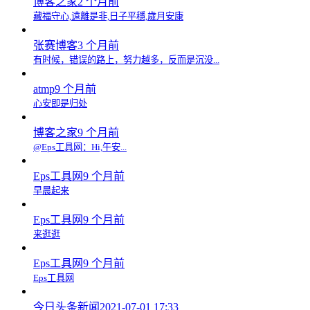
博客之家
2 个月前
藏福守心,遠離是非,日子平穩,歲月安康
张赛博客
3 个月前
有时候，错误的路上，努力越多，反而是沉没...
atmp
9 个月前
心安即是归处
博客之家
9 个月前
@Eps工具网：Hi,午安...
Eps工具网
9 个月前
早晨起来
Eps工具网
9 个月前
来逛逛
Eps工具网
9 个月前
Eps工具网
今日头条新闻
2021-07-01 17:33