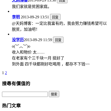
天妈博客
2013-09-29 13:30
回复
我们家就是贫困家庭。
李明
2013-09-29 13:51
回复
@天妈博客：一定比我富有的，我会努力赚钱希望可以
脱贫，加油吧！
没学历
2013-09-29 11:59
回复
o(︶︿︶)o
收入和物价 太……
在老家有个三千块一月 挺好了
到外面 四千块都刚好吃喝用 ，都存不下钱~~
1
2
搜尋有價值的
热门文章