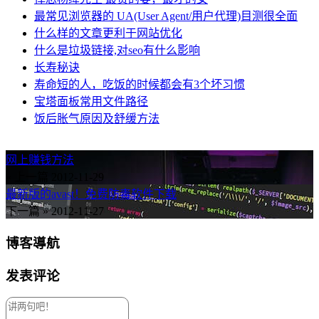
最常见浏览器的 UA(User Agent/用户代理)目测很全面
什么样的文章更利于网站优化
什么是垃圾链接,对seo有什么影响
长寿秘诀
寿命短的人，吃饭的时候都会有3个坏习惯
宝塔面板常用文件路径
饭后胀气原因及舒缓方法
网上赚钱方法
« 上一篇
2012-11-29
最新版的avast！免费防毒软件下载
下一篇 »
2012-11-27
博客導航
发表评论