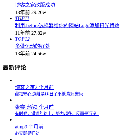
博客之家改版成功
13年前
29.26w
TOP11
利用:before选择器给你的网站Logo添加扫光特效
11年前
27.82w
TOP12
多做运动的好处
13年前
24.56w
最新评论
博客之家
2 个月前
藏福守心,遠離是非,日子平穩,歲月安康
张赛博客
3 个月前
有时候，错误的路上，努力越多，反而是沉没...
atmp
9 个月前
心安即是归处