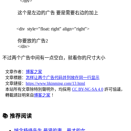
</div>
这个是左边的广告 要是需要右边的加上
<div style="float: right" align="right">
你要放的广告2
</div>
不过两个广告中间有一点空白，就看你的尺寸大小
文章作者：
博客之家
文章標題：
怎样让两个广告代码并列放在同一行显示
文章鏈接：
https://www.likinming.com/13.html
本站所有文章除特別聲明外，均採用
CC BY-NC-SA 4.0
許可協議，
轉載請註明來自
博客之家
！
📚 推荐阅读
悼念杨绛先生 最贤的妻，最才的女