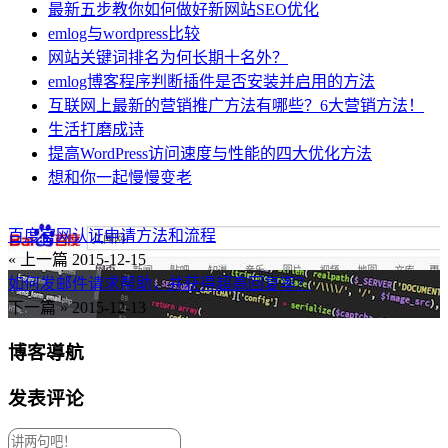
最新五步教你如何做好新网站SEO优化
emlog与wordpress比较
网站关键词排名为何长期十名外？
emlog博客程序判断插件是否安装并启用的方法
互联网上最新的营销推广方法有哪些？6大营销方法！
生活打磨成诗
提高WordPress访问速度与性能的四大优化方法
想和你一起慢慢变老
百度官网认证申请方法和流程
« 上一篇
2015-12-15
如何发邮件请求帮助，并获得超高回复率？
下一篇 »
2015-12-13
博客導航
发表评论