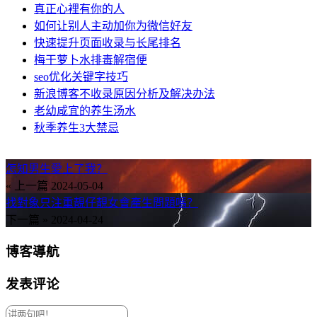
真正心裡有你的人
如何让别人主动加你为微信好友
快速提升页面收录与长尾排名
梅干萝卜水排毒解宿便
seo优化关键字技巧
新浪博客不收录原因分析及解决办法
老幼咸宜的养生汤水
秋季养生3大禁忌
怎知男生愛上了我？
« 上一篇
2024-05-04
找對象只注重靚仔靚女會產生問題嗎？
下一篇 »
2024-04-24
博客導航
发表评论