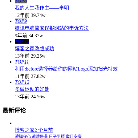
TOP8
我的人生我作主——李明
12年前
39.74w
TOP9
腾讯电脑管家误报网站的申诉方法
9年前
34.37w
TOP10
博客之家改版成功
13年前
29.25w
TOP11
利用:before选择器给你的网站Logo添加扫光特效
11年前
27.82w
TOP12
多做运动的好处
13年前
24.56w
最新评论
博客之家
2 个月前
藏福守心,遠離是非,日子平穩,歲月安康