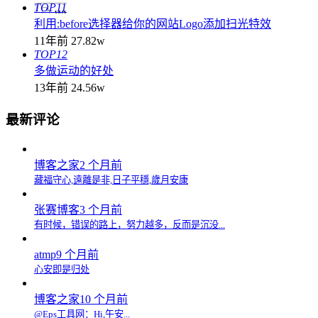
TOP11
利用:before选择器给你的网站Logo添加扫光特效
11年前
27.82w
TOP12
多做运动的好处
13年前
24.56w
最新评论
博客之家
2 个月前
藏福守心,遠離是非,日子平穩,歲月安康
张赛博客
3 个月前
有时候，错误的路上，努力越多，反而是沉没...
atmp
9 个月前
心安即是归处
博客之家
10 个月前
@Eps工具网：Hi,午安...