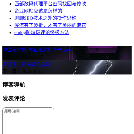
西部数码代理平台密码找回与修改
企业网站应该是怎样的
聊聊SEO技术之外的操作思维
溪流有了波折，才有了美丽的浪花
emlog防垃圾评论终极方法
中医教你煲2款止咳润肺补气汤水
« 上一篇
2020-01-07
失恋了，到底该怎么办？
下一篇 »
2020-01-02
博客導航
发表评论