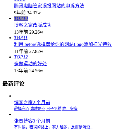
腾讯电脑管家误报网站的申诉方法
9年前
34.37w
TOP10
博客之家改版成功
13年前
29.26w
TOP11
利用:before选择器给你的网站Logo添加扫光特效
11年前
27.82w
TOP12
多做运动的好处
13年前
24.56w
最新评论
博客之家
2 个月前
藏福守心,遠離是非,日子平穩,歲月安康
张赛博客
3 个月前
有时候，错误的路上，努力越多，反而是沉没...