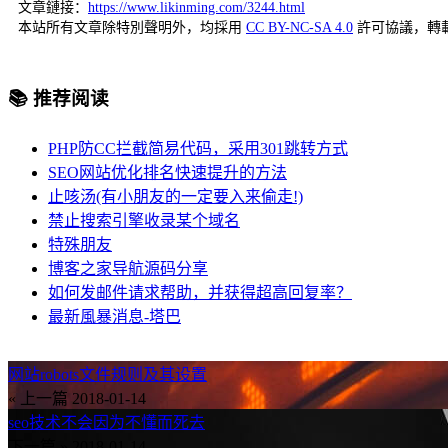
文章鏈接：
https://www.likinming.com/3244.html
本站所有文章除特別聲明外，均採用
CC BY-NC-SA 4.0
許可協議，轉
📚 推荐阅读
PHP防CC拦截简易代码，采用301跳转方式
SEO网站优化排名快速提升的方法
止咳汤(有小朋友的一定要入来偷走!)
禁止搜索引擎收录某个域名
特殊朋友
博客之家导航源码分享
如何发邮件请求帮助，并获得超高回复率？
最新風暴消息-塔巴
网站robots文件规则及其设置
« 上一篇
2018-01-14
seo技术不会因为不懂而死去
下一篇 »
2018-01-14