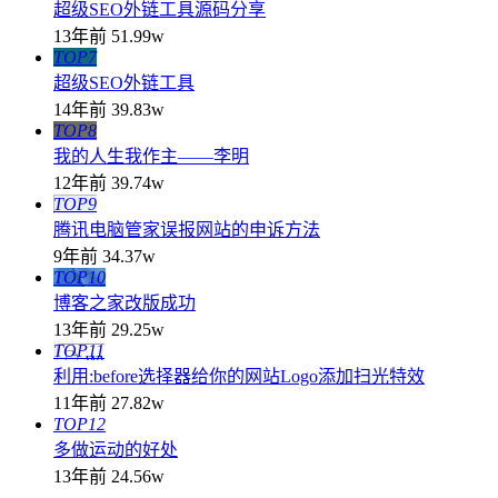
超级SEO外链工具源码分享
13年前
51.99w
TOP7
超级SEO外链工具
14年前
39.83w
TOP8
我的人生我作主——李明
12年前
39.74w
TOP9
腾讯电脑管家误报网站的申诉方法
9年前
34.37w
TOP10
博客之家改版成功
13年前
29.25w
TOP11
利用:before选择器给你的网站Logo添加扫光特效
11年前
27.82w
TOP12
多做运动的好处
13年前
24.56w