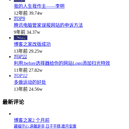
我的人生我作主——李明
12年前
39.74w
TOP9
腾讯电脑管家误报网站的申诉方法
9年前
34.37w
TOP10
博客之家改版成功
13年前
29.25w
TOP11
利用:before选择器给你的网站Logo添加扫光特效
11年前
27.82w
TOP12
多做运动的好处
13年前
24.56w
最新评论
博客之家
2 个月前
藏福守心,遠離是非,日子平穩,歲月安康