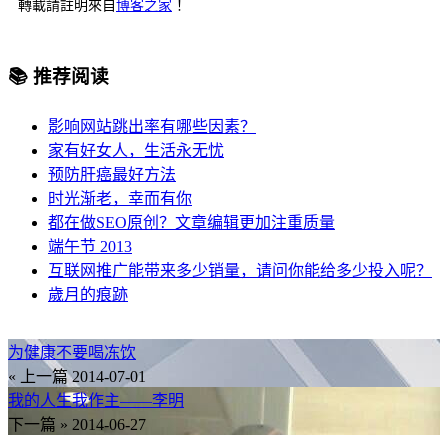
轉載請註明來自
博客之家
！
📚 推荐阅读
影响网站跳出率有哪些因素？
家有好女人，生活永无忧
预防肝癌最好方法
时光渐老，幸而有你
都在做SEO原创？文章编辑更加注重质量
端午节 2013
互联网推广能带来多少销量，请问你能给多少投入呢？
歲月的痕跡
为健康不要喝冻饮
« 上一篇
2014-07-01
我的人生我作主——李明
下一篇 »
2014-06-27