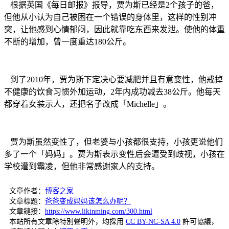
根据英国《每日邮报》报导，贾为斯已经是2个孩子的爸，
但他从小认为自己被困在一个错误的身体里，这样的性别冲
突，让他感到心情郁闷，因此就靠吃东西来发泄。使他的体重
不断的增加，曾一度重达180公斤。
到了2010年，贾为斯下定决心要减肥并且有意变性，他戒掉
不健康的饮食习惯外加运动，2年内成功减去38公斤。他每天
都穿着女装示人，还把名子改成「Michelle」。
贾为斯虽然变性了，但老婆与小孩都很支持，小孩更说他们
多了一个「妈妈」。贾为斯表示变性后会遭受到歧视，小孩在
学校遭到霸凌，但他非常感谢家人的支持。
文章作者：
博客之家
文章標題：
爸爸变成妈妈该怎么办呢？
文章鏈接：
https://www.likinming.com/300.html
本站所有文章除特別聲明外，均採用
CC BY-NC-SA 4.0
許可協議，