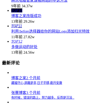
腾讯电脑管家误报网站的申诉方法
9年前
34.37w
TOP10
博客之家改版成功
13年前
29.26w
TOP11
利用:before选择器给你的网站Logo添加扫光特效
11年前
27.82w
TOP12
多做运动的好处
13年前
24.56w
最新评论
博客之家
2 个月前
藏福守心,遠離是非,日子平穩,歲月安康
张赛博客
3 个月前
有时候，错误的路上，努力越多，反而是沉没...