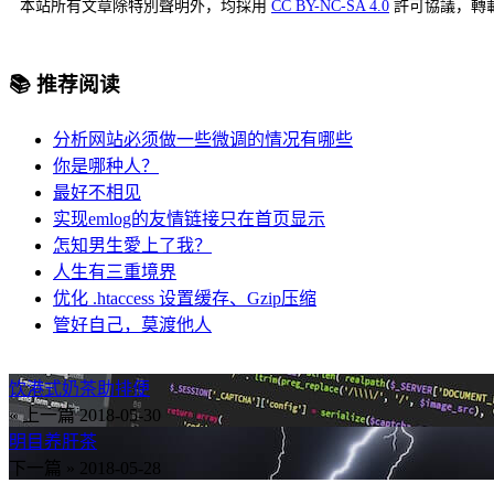
本站所有文章除特別聲明外，均採用
CC BY-NC-SA 4.0
許可協議，轉
📚 推荐阅读
分析网站必须做一些微调的情况有哪些
你是哪种人？
最好不相见
实现emlog的友情链接只在首页显示
怎知男生愛上了我？
人生有三重境界
优化 .htaccess 设置缓存、Gzip压缩
管好自己，莫渡他人
饮港式奶茶助排便
« 上一篇
2018-05-30
明目养肝茶
下一篇 »
2018-05-28