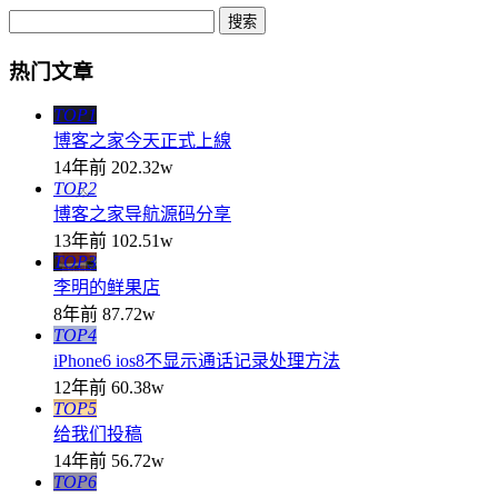
热门文章
TOP1
博客之家今天正式上線
14年前
202.32w
TOP2
博客之家导航源码分享
13年前
102.51w
TOP3
李明的鲜果店
8年前
87.72w
TOP4
iPhone6 ios8不显示通话记录处理方法
12年前
60.38w
TOP5
给我们投稿
14年前
56.72w
TOP6