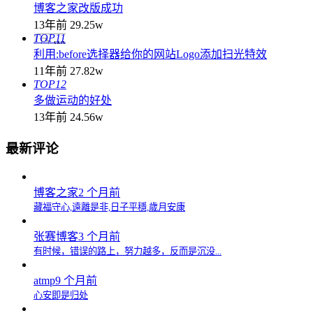
博客之家改版成功
13年前
29.25w
TOP11
利用:before选择器给你的网站Logo添加扫光特效
11年前
27.82w
TOP12
多做运动的好处
13年前
24.56w
最新评论
博客之家
2 个月前
藏福守心,遠離是非,日子平穩,歲月安康
张赛博客
3 个月前
有时候，错误的路上，努力越多，反而是沉没...
atmp
9 个月前
心安即是归处