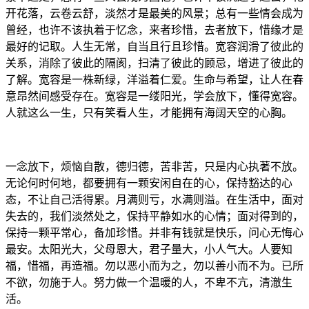
开花落，云卷云舒，淡然才是最美的风景；总有一些情会成为
曾经，也许不该执着于忆念，来者珍惜，去者放下，惜缘才是
最好的记取。人生无常，自当且行且珍惜。宽容润滑了彼此的
关系，消除了彼此的隔阂，扫清了彼此的顾忌，增进了彼此的
了解。宽容是一株新绿，洋溢着仁爱。生命与希望，让人在春
意昂然间感受存在。宽容是一缕阳光，学会放下，懂得宽容。
人就这么一生，只有笑看人生，才能拥有海阔天空的心胸。
一念放下，烦恼自散，德归德，苦非苦，只是内心执著不放。
无论何时何地，都要拥有一颗安闲自在的心，保持豁达的心
态，不让自己活得累。月满则亏，水满则溢。在生活中，面对
失去的，我们淡然处之，保持平静如水的心情；面对得到的，
保持一颗平常心，备加珍惜。并非有钱就是快乐，问心无悔心
最安。太阳光大，父母恩大，君子量大，小人气大。人要知
福，惜福，再造福。勿以恶小而为之，勿以善小而不为。已所
不欲，勿施于人。努力做一个温暖的人，不卑不亢，清澈生
活。