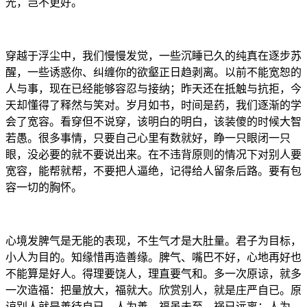
光，岂不更好。
穿越于浮尘中，我们慢慢发觉，一些沉睡已久的纯真在逐步苏
醒，一些诱惑你、纠缠你的欲壑正日趋剥离。以前不能宽恕的
人与事，现在已经能够容忍与接纳；昨天还在抵触与抗拒，今
天却懂得了释然与笑对。岁月如书，时间是药，我们逐渐的学
会了宽容。看穿但不说穿，该明白的明白，该装傻的时候大智
若愚。很多事情，只要自己心里有数就好，睁一只眼闭一只
眼，没必要的就不要说出来。在不违背原则的情况下对别人要
宽容，能帮就帮，不要把人逼绝，记得给人留条后路。要有包
容一切的胸怀。
心境发脾气是无能的表现，不生气才是大肚量。君子为目标，
小人为目的。知缘惜再造善缘。脾气、嘴巴不好，心地再好也
不能算是好人。得理要饶人，理直要气和。多一次原谅，就多
一次造福：把量放大，福就大。欣赏别人，就是庄严自已。原
谅别人就是善待自已。人为善，福虽未至，祸已远离；人为