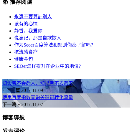
📚 推荐阅读
永遠不要算計別人
该有的心情
静香，我爱你
说忘记，那是自欺欺人
作为Seoer百度算法和规则你都了解吗？
抗流感食疗
健康金句
SEOer怎样提升在企业中的地位?
知命者不会怨人，知己者不去怨天
« 上一篇
2017-11-09
使用百度指数查询关键词转化流量
下一篇 »
2017-11-07
博客導航
发表评论