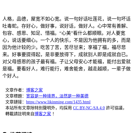
人格，品德，屋宽不如心宽。说一句好话吐莲花，说一句坏话
吐毒蛇。存好心，做好事，说好话，做好人。心中常有善解、
包容、感恩、知足、惜福。“心美”看什么都顺眼。对人要宽
心，说话要细心。一个人的快乐，不是因为他拥有的多，而是
因为他计较的少。吃苦了苦，苦尽甘来；享福了福，福尽悲
来。好事要提得起，是非要放得下，成就别人即是成就自已。
对父母感恩的孩子最有福。子让父母安心才能福，能付出爱就
是福。要看好人，难行能行，难舍能舍，越走越顺，一辈子做
个好人。
文章作者：
博客之家
文章標題：
宽容是一种境界，淡然是一种美德
文章鏈接：
https://www.likinming.com/1435.html
本站所有文章除特別聲明外，均採用
CC BY-NC-SA 4.0
許可協議，
轉載請註明來自
博客之家
！