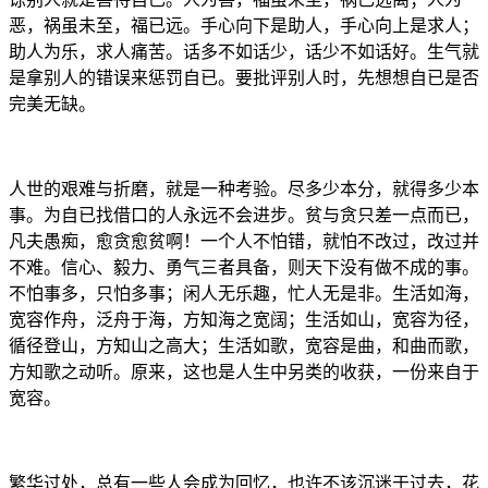
恶，祸虽未至，福已远。手心向下是助人，手心向上是求人；
助人为乐，求人痛苦。话多不如话少，话少不如话好。生气就
是拿别人的错误来惩罚自已。要批评别人时，先想想自已是否
完美无缺。
人世的艰难与折磨，就是一种考验。尽多少本分，就得多少本
事。为自已找借口的人永远不会进步。贫与贪只差一点而已，
凡夫愚痴，愈贪愈贫啊！一个人不怕错，就怕不改过，改过并
不难。信心、毅力、勇气三者具备，则天下没有做不成的事。
不怕事多，只怕多事；闲人无乐趣，忙人无是非。生活如海，
宽容作舟，泛舟于海，方知海之宽阔；生活如山，宽容为径，
循径登山，方知山之高大；生活如歌，宽容是曲，和曲而歌，
方知歌之动听。原来，这也是人生中另类的收获，一份来自于
宽容。
繁华过处，总有一些人会成为回忆，也许不该沉迷于过去，花