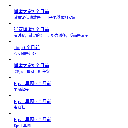
博客之家
2 个月前
藏福守心,遠離是非,日子平穩,歲月安康
张赛博客
3 个月前
有时候，错误的路上，努力越多，反而是沉没...
atmp
9 个月前
心安即是归处
博客之家
9 个月前
@Eps工具网：Hi,午安...
Eps工具网
9 个月前
早晨起来
Eps工具网
9 个月前
来逛逛
Eps工具网
9 个月前
Eps工具网