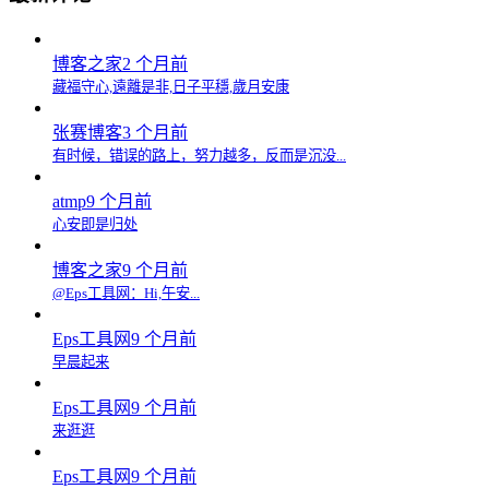
博客之家
2 个月前
藏福守心,遠離是非,日子平穩,歲月安康
张赛博客
3 个月前
有时候，错误的路上，努力越多，反而是沉没...
atmp
9 个月前
心安即是归处
博客之家
9 个月前
@Eps工具网：Hi,午安...
Eps工具网
9 个月前
早晨起来
Eps工具网
9 个月前
来逛逛
Eps工具网
9 个月前