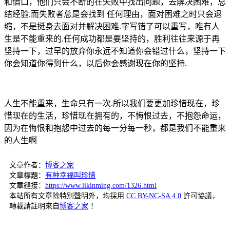
和借口，他们只会不断的在失败中找出问题，去解决困难，总
结经验.而失败者总是会找到 任何理由，面对困难之时只会退
缩，不是挺身去面对并解决困难.字写错了可以重写，唯有人
生是不能重来的.任何成功都是要坚持的，胜利往往来源于再
坚持一下，过早的放弃你永远不知道你会错过什么，坚持一下
你会知道你得到什么，以后你会感谢现在你的坚持.
人生不能重来，生命只有一次.所以我们要更加珍惜现在，珍
惜现在的生活，珍惜现在拥有的，不悔恨过去，不抱怨命运，
因为在悔恨和抱怨中过去的每一分每一秒，都是我们不能重来
的人生啊
文章作者：
博客之家
文章標題：
有种幸福叫珍惜
文章鏈接：
https://www.likinming.com/1326.html
本站所有文章除特別聲明外，均採用
CC BY-NC-SA 4.0
許可協議，
轉載請註明來自
博客之家
！