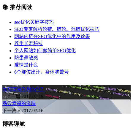
📚 推荐阅读
seo优化关键字技巧
SEO专家解析轮链、链轮、混链优化技巧
网站内链在SEO优化中的作用及效果
养生长寿秘技
个人网站如何做简单SEO优化
防患鼻敏感
爱情是什么
6个部位出汗，身体响警号
你知道我在想你吗？
« 上一篇
2017-07-18
品尝幸福的滋味
下一篇 »
2017-07-16
博客導航