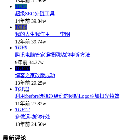
13年前
51.99w
TOP7
超级SEO外链工具
14年前
39.84w
TOP8
我的人生我作主——李明
12年前
39.74w
TOP9
腾讯电脑管家误报网站的申诉方法
9年前
34.37w
TOP10
博客之家改版成功
13年前
29.25w
TOP11
利用:before选择器给你的网站Logo添加扫光特效
11年前
27.82w
TOP12
多做运动的好处
13年前
24.56w
最新评论