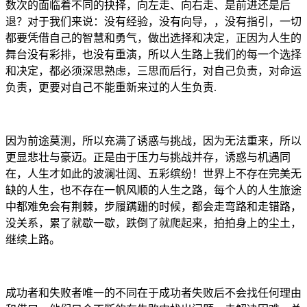
数次的面临着不同的抉择，向左走、向右走、是前进还是后
退？对于我们来说：没有经验，没有向导，，没有指引，一切
都要凭借自己的智慧和勇气，做出选择和决定，正因为人生的
舞台没有彩排，也没有重演，所以人生路上我们的每一个选择
和决定，都必须深思熟虑，三思而后行，对自己负责，对命运
负责，更要对自己不能重新来过的人生负责.
因为前途莫测，所以充满了诱惑与挑战，因为无法重来，所以
更显悲壮与豪迈。正是由于压力与挑战并存，诱惑与机遇同
在，人生才如此的波澜壮阔、五彩缤纷！世界上不存在完美无
缺的人生，也不存在一帆风顺的人生之路，每个人的人生旅途
中都难免会有荆棘，步履蹒跚的时候，都会走弯路和走错路，
没关系，累了就歇一歇，跌倒了就爬起来，拍拍身上的尘土，
继续上路。
成功者和失败者唯一的不同在于成功者失败后不会找任何理由